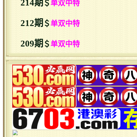
214期
＄
单双中特
212期
＄
单双中特
209期
＄
单双中特