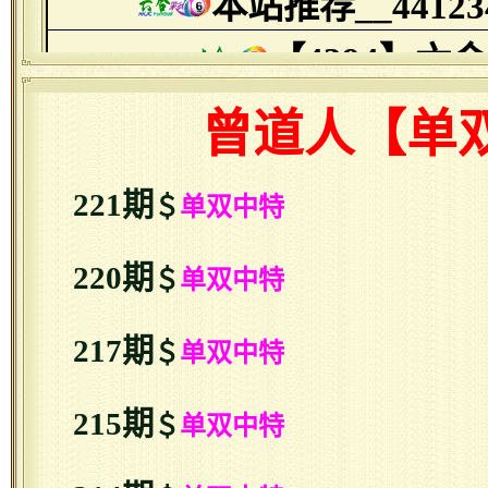
曾道人
【单
221期
＄
单双中特
220期
＄
单双中特
217期
＄
单双中特
215期
＄
单双中特