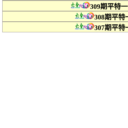
309期平特一
308期平特
307期平特