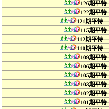
126期平特
122期平特
121期平特一
115期平特
112期平特一
110期平特一
109期平特
106期平特
105期平特
103期平特
102期平特
101期平特