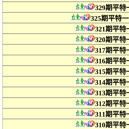
329期平特
325期平特一
321期平特
320期平特
317期平特
316期平特
315期平特
314期平特
313期平特
312期平特
311期平特
310期平特