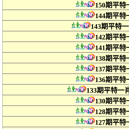
150期平特
144期平特
143期平特一
142期平特
141期平特
138期平特
137期平特
136期平特
133期平特一肖
130期平特
128期平特
127期平特