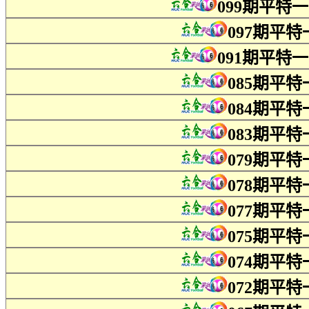
099期平特一
097期平特
091期平特一
085期平特
084期平特
083期平特
079期平特
078期平特
077期平特
075期平特
074期平特
072期平特