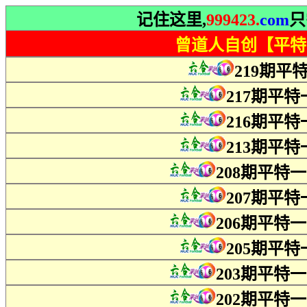
记住这里,
999423.
com
只
曾道人自创【平特
219期平
217期平特
216期平特
213期平特
208期平特一
207期平特
206期平特一
205期平特
203期平特一
202期平特一