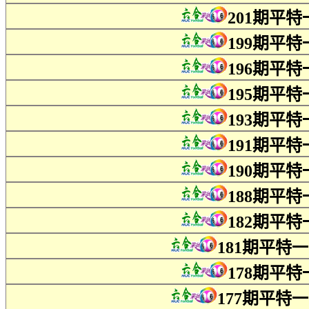
201期平特
199期平特
196期平特
195期平特
193期平特
191期平特
190期平特
188期平特
182期平特
181期平特一
178期平特
177期平特一